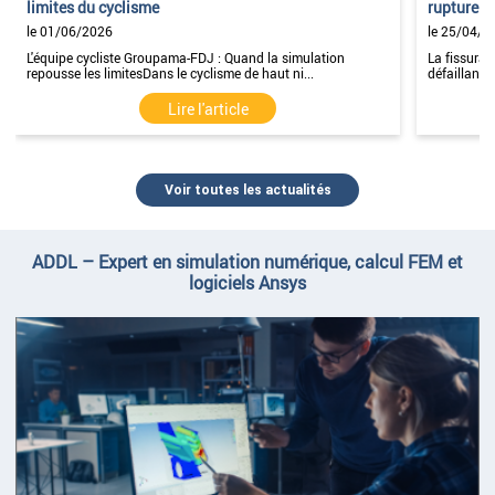
limites du cyclisme
rupture p
le 01/06/2026
le 25/04/2
L'équipe cycliste Groupama-FDJ : Quand la simulation
La fissurat
repousse les limitesDans le cyclisme de haut ni...
défaillance
Lire l'article
Voir toutes les actualités
ADDL – Expert en simulation numérique, calcul FEM et
logiciels Ansys