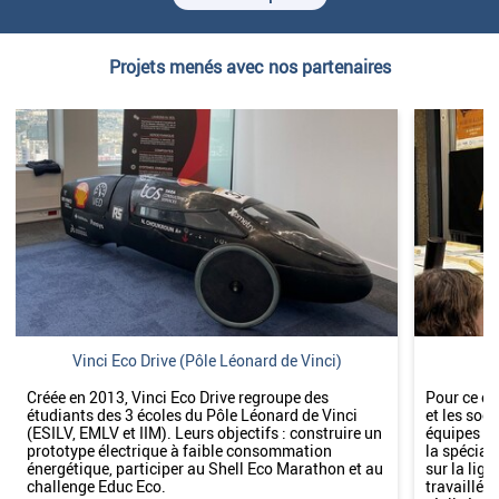
Projets menés avec nos partenaires
Vinci Eco Drive (Pôle Léonard de Vinci)
G
Créée en 2013, Vinci Eco Drive regroupe des
Pour ce ch
étudiants des 3 écoles du Pôle Léonard de Vinci
et les soc
(ESILV, EMLV et IIM). Leurs objectifs : construire un
équipes de
prototype électrique à faible consommation
la spéciali
énergétique, participer au Shell Eco Marathon et au
sur la lign
challenge Educ Eco.
travaillé à