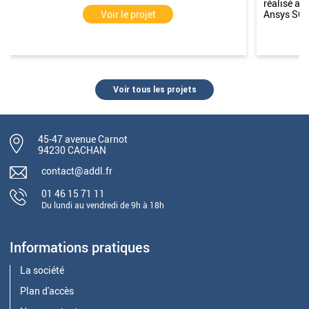
réalisé av
Ansys SC
Voir le projet
Voir tous les projets
45-47 avenue Carnot
94230 CACHAN
contact@addl.fr
01 46 15 71 11
Du lundi au vendredi de 9h à 18h
Informations pratiques
La société
Plan d'accès